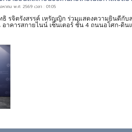
 สิงหาคม พ.ศ. 2569 เวลา : 01:05
ิ รจิตรังสรรค์ เหรัญญิก ร่วมแสดงความยินดีกับส
าคารสกายไนน์ เซ็นเตอร์ ชั้น 4 ถนนอโศก-ดินแดง 