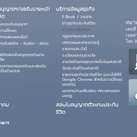
นุญาตฯ/ขอรับนายหน้า
บริการข้อมูลธุรกิจ
วิต
E-Book / วารสาร
สมาค
ข่าวธุรกิจประกันชีวิต
ตรอบรมใบอนุญาต
เลขที
ข่าวประชาสัมพันธ์
ดาวน์โหลด
เขตสา
กฏหมายและประกาศ
ธีการสอบออนไลน์
โทร 0
บทความและสาระความรู้
ารรับสมัคร - วันสอบ - สถาน
รายงานประจำปี
สมัครสอบใบอนุญาตตัวแทน
ระเบียบและทุนรางวัล
วิต
รางวัลตัวแทนคุณภาพดีเด่นแห่งชาติ
ครงการอบรมขอรับและสอบใบ
วันประกันชีวิตแห่งชาติ
เป็นตัวแทนฯ
รายงานธุรกิจประกันชีวิต (แนะนำให้ใช้
Google Chrome สำหรับดาวน์โหลด
เอกสาร)
เอกสารอ่านเสริมสอบ ศศ.เพชรยอด
มงกุฎ
มาคม
สอบใบอนุญาตตัวแทนประกัน
ชีวิต
ent