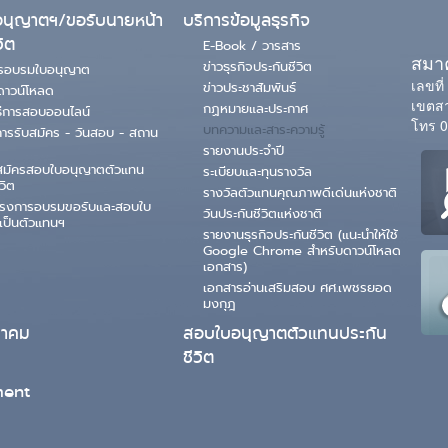
นุญาตฯ/ขอรับนายหน้า
บริการข้อมูลธุรกิจ
วิต
E-Book / วารสาร
สมาค
ข่าวธุรกิจประกันชีวิต
ตรอบรมใบอนุญาต
เลขที
ข่าวประชาสัมพันธ์
ดาวน์โหลด
เขตสา
กฏหมายและประกาศ
ธีการสอบออนไลน์
โทร 0
บทความและสาระความรู้
ารรับสมัคร - วันสอบ - สถาน
รายงานประจำปี
สมัครสอบใบอนุญาตตัวแทน
ระเบียบและทุนรางวัล
วิต
รางวัลตัวแทนคุณภาพดีเด่นแห่งชาติ
ครงการอบรมขอรับและสอบใบ
วันประกันชีวิตแห่งชาติ
เป็นตัวแทนฯ
รายงานธุรกิจประกันชีวิต (แนะนำให้ใช้
Google Chrome สำหรับดาวน์โหลด
เอกสาร)
เอกสารอ่านเสริมสอบ ศศ.เพชรยอด
มงกุฎ
มาคม
สอบใบอนุญาตตัวแทนประกัน
ชีวิต
ent