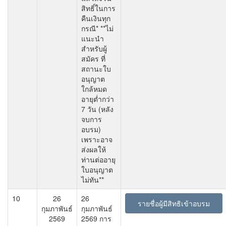
สิทธิ์ในการ
คืนเงินทุก
กรณี* **ไม่
แนะนำ
สำหรับผู้
สมัคร ที่
สถานะใบ
อนุญาต
ใกล้หมด
อายุต่ำกว่า
7 วัน (หลัง
จบการ
อบรม)
เพราะอาจ
ส่งผลให้
ท่านต่ออายุ
ใบอนุญาต
ไม่ทัน**
10
26
26
รายชื่อผู้มีสิทธิเข้าอบรม
กุมภาพันธ์
กุมภาพันธ์
2569
2569 การ