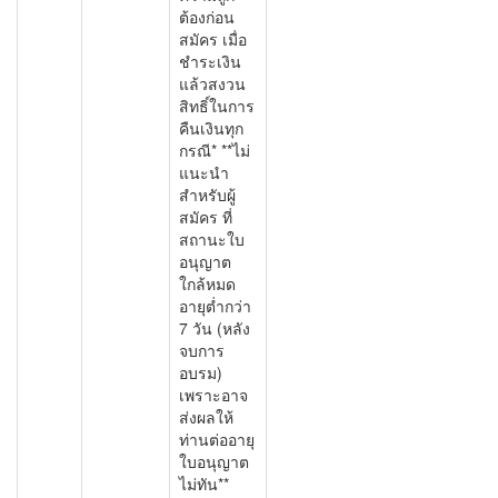
ต้องก่อน
สมัคร เมื่อ
ชำระเงิน
แล้วสงวน
สิทธิ์ในการ
คืนเงินทุก
กรณี* **ไม่
แนะนำ
สำหรับผู้
สมัคร ที่
สถานะใบ
อนุญาต
ใกล้หมด
อายุต่ำกว่า
7 วัน (หลัง
จบการ
อบรม)
เพราะอาจ
ส่งผลให้
ท่านต่ออายุ
ใบอนุญาต
ไม่ทัน**