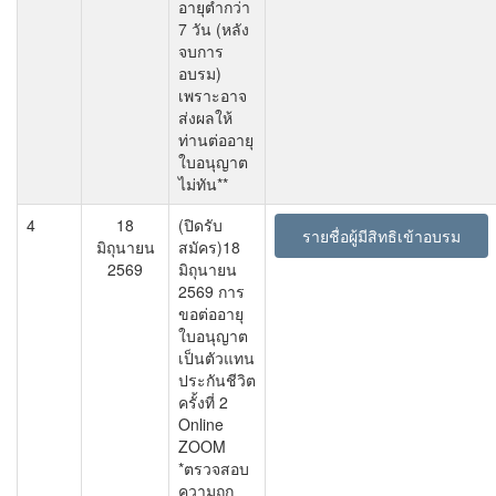
อายุต่ำกว่า
7 วัน (หลัง
จบการ
อบรม)
เพราะอาจ
ส่งผลให้
ท่านต่ออายุ
ใบอนุญาต
ไม่ทัน**
4
18
(ปิดรับ
รายชื่อผู้มีสิทธิเข้าอบรม
มิถุนายน
สมัคร)18
2569
มิถุนายน
2569 การ
ขอต่ออายุ
ใบอนุญาต
เป็นตัวแทน
ประกันชีวิต
ครั้งที่ 2
Online
ZOOM
*ตรวจสอบ
ความถูก