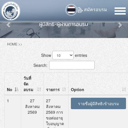
Previous
Nex
สมัครอบรม
HOME
>>
Show
entries
Search:
วันที่
จัด
No
อบรม
รายการ
Option
1
27
27
รายชื่อผู้มีสิทธิเข้าอบรม
สิงหาคม
สิงหาคม
2569
2569 การ
ขอต่ออายุ
ใบอนุญาต