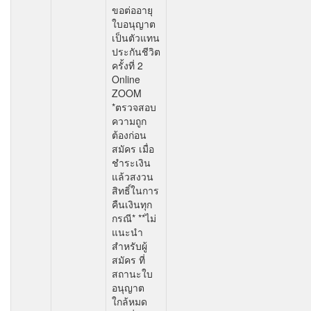
ขอต่ออายุ
ใบอนุญาต
เป็นตัวแทน
ประกันชีวิต
ครั้งที่ 2
Online
ZOOM
*ตรวจสอบ
ความถูก
ต้องก่อน
สมัคร เมื่อ
ชำระเงิน
แล้วสงวน
สิทธิ์ในการ
คืนเงินทุก
กรณี* **ไม่
แนะนำ
สำหรับผู้
สมัคร ที่
สถานะใบ
อนุญาต
ใกล้หมด