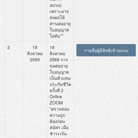
อบรม)
เพราะอาจ
ส่งผลให้
ท่านต่ออายุ
ใบอนุญาต
ไม่ทัน**
2
18
18
รายชื่อผู้มีสิทธิเข้าอบรม
สิงหาคม
สิงหาคม
2569
2569 การ
ขอต่ออายุ
ใบอนุญาต
เป็นตัวแทน
ประกันชีวิต
ครั้งที่ 2
Online
ZOOM
*ตรวจสอบ
ความถูก
ต้องก่อน
สมัคร เมื่อ
ชำระเงิน