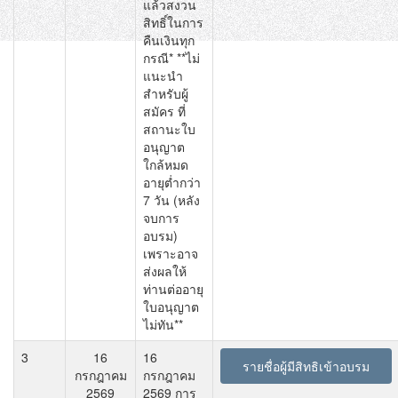
แล้วสงวน
สิทธิ์ในการ
คืนเงินทุก
กรณี* **ไม่
แนะนำ
สำหรับผู้
สมัคร ที่
สถานะใบ
อนุญาต
ใกล้หมด
อายุต่ำกว่า
7 วัน (หลัง
จบการ
อบรม)
เพราะอาจ
ส่งผลให้
ท่านต่ออายุ
ใบอนุญาต
ไม่ทัน**
3
16
16
รายชื่อผู้มีสิทธิเข้าอบรม
กรกฎาคม
กรกฎาคม
2569
2569 การ