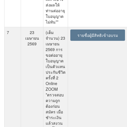
ส่งผลให้
ท่านต่ออายุ
ใบอนุญาต
ไม่ทัน**
7
23
(เต็ม
รายชื่อผู้มีสิทธิเข้าอบรม
เมษายน
จำนวน) 23
2569
เมษายน
2569 การ
ขอต่ออายุ
ใบอนุญาต
เป็นตัวแทน
ประกันชีวิต
ครั้งที่ 2
Online
ZOOM
*ตรวจสอบ
ความถูก
ต้องก่อน
สมัคร เมื่อ
ชำระเงิน
แล้วสงวน