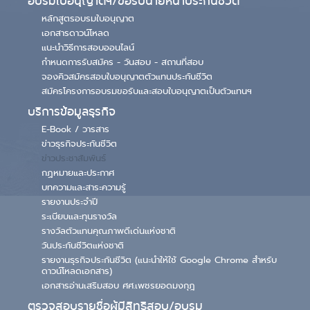
อบรมใบอนุญาตฯ/ขอรับนายหน้าประกันชีวิต
หลักสูตรอบรมใบอนุญาต
เอกสารดาวน์โหลด
แนะนำวิธีการสอบออนไลน์
กำหนดการรับสมัคร - วันสอบ - สถานที่สอบ
จองคิวสมัครสอบใบอนุญาตตัวแทนประกันชีวิต
สมัครโครงการอบรมขอรับและสอบใบอนุญาตเป็นตัวแทนฯ
บริการข้อมูลธุรกิจ
E-Book / วารสาร
ข่าวธุรกิจประกันชีวิต
ข่าวประชาสัมพันธ์
กฏหมายและประกาศ
บทความและสาระความรู้
รายงานประจำปี
ระเบียบและทุนรางวัล
รางวัลตัวแทนคุณภาพดีเด่นแห่งชาติ
วันประกันชีวิตแห่งชาติ
รายงานธุรกิจประกันชีวิต (แนะนำให้ใช้ Google Chrome สำหรับ
ดาวน์โหลดเอกสาร)
เอกสารอ่านเสริมสอบ ศศ.เพชรยอดมงกุฎ
ตรวจสอบรายชื่อผู้มีสิทธิสอบ/อบรม