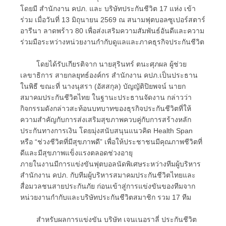
โดยมี สำนักงาน คปภ. และ บริษัทประกันชีวิต 17 แห่ง เข้า
ร่วม เมื่อวันที่ 13 มิถุนายน 2569 ณ สนามฟุตบอลซูเปอร์สตาร์
อารีนา ลาดพร้าว 80 เพื่อส่งเสริมความสัมพันธ์อันดีและความ
ร่วมมือระหว่างหน่วยงานกำกับดูแลและภาคธุรกิจประกันชีวิต
โดยได้รับเกียรติจาก นายสุรินทร์ ตนะศุภผล ผู้ช่วย
เลขาธิการ สายกลยุทธ์องค์กร สำนักงาน คปภ.เป็นประธาน
ในพิธี ขณะที่ นางนุสรา (อัสสกุล) บัญญัติปิยพจน์ นายก
สมาคมประกันชีวิตไทย ในฐานะประธานจัดงาน กล่าวว่า
กิจกรรมดังกล่าวสะท้อนบทบาทของธุรกิจประกันชีวิตที่ให้
ความสำคัญกับการส่งเสริมสุขภาพควบคู่กับการสร้างหลัก
ประกันทางการเงิน โดยมุ่งสนับสนุนแนวคิด Health Span
หรือ “ช่วงชีวิตที่มีสุขภาพดี” เพื่อให้ประชาชนมีคุณภาพชีวิตที่
ดีและมีสุขภาพแข็งแรงตลอดช่วงอายุ
ภายในงานมีการแข่งขันฟุตบอลนัดพิเศษระหว่างทีมผู้บริหาร
สำนักงาน คปภ. กับทีมผู้บริหารสมาคมประกันชีวิตไทยและ
สื่อมวลชนสายประกันภัย ก่อนเข้าสู่การแข่งขันของทีมจาก
หน่วยงานกำกับและบริษัทประกันชีวิตสมาชิก รวม 17 ทีม
สำหรับผลการแข่งขัน บริษัท เจนเนอราลี่ ประกันชีวิต